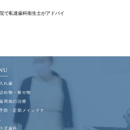
院で私達歯科衛生士がアドバイ
NU
入れ歯
詰め物・被せ物
歯周病の治療
予防・定期メインテナ
ス
小児歯科