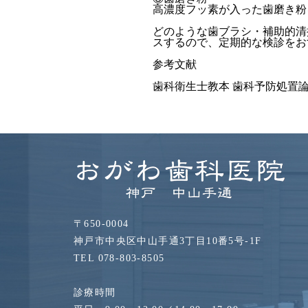
高濃度フッ素が入った歯磨き粉
どのような歯ブラシ・補助的清
スするので、定期的な検診をおす
参考文献
歯科衛生士教本 歯科予防処置
〒650-0004
神戸市中央区中山手通3丁目10番5号-1F
TEL 078-803-8505
診療時間