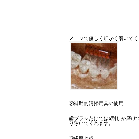
メージで優しく細かく磨いて
②補助的清掃用具の使用
歯ブラシだけでは6割しか磨け
り除いてくれます。
③歯磨き粉