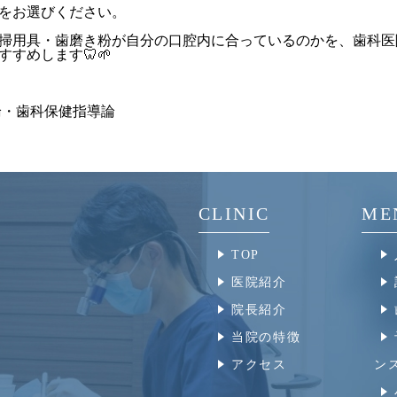
をお選びください。
掃用具・歯磨き粉が自分の口腔内に合っているのかを、歯科医
すめします🦷🌱
論・歯科保健指導論
CLINIC
ME
TOP
医院紹介
院長紹介
当院の特徴
アクセス
ン