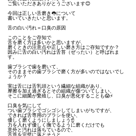
ご覧いただきありがとうございます😊
今回は正しい舌磨き👅について
書いていきたいと思います。
舌の白い汚れ＝口臭の原因
このことをご存知で
舌を磨く方は多いかと思いますが、
磨くときの注意点や正しい磨き方はご存知ですか？
因みに舌の白い汚れは舌苔（ぜったい）と呼ばれま
す。
歯ブラシで歯を磨いて、
そのままその歯ブラシで磨く方が多いのではないでし
ょうか？
実は舌には舌乳頭という繊細な組織があり、
摩擦を加え過ぎるとその組織が傷ついてしまい、
そこに細菌が繁殖し、口臭が悪化することも😱⚡️
口臭を気にして
つい歯ブラシでゴシゴシしてしまいがちですが、
できれば舌専用のブラシを使い、
優しく磨くようにしましょう☝️
力を入れず優しく撫でるように磨くだけでも
意外と汚れは落ちているので、
舌苔を完璧に落とそうと